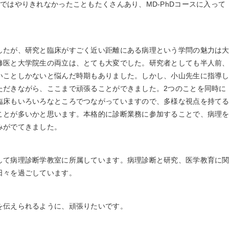
ではやりきれなかったこともたくさんあり、MD-PhDコースに入って
たが、研究と臨床がすごく近い距離にある病理という学問の魅力は
修医と大学院生の両立は、とても大変でした。研究者としても半人前
いことしかないと悩んだ時期もありました。しかし、小山先生に指導
ただきながら、ここまで頑張ることができました。2つのことを同時に
臨床もいろいろなところでつながっていますので、多様な視点を持て
ことが多いかと思います。本格的に診断業務に参加することで、病理
みがでてきました。
て病理診断学教室に所属しています。病理診断と研究、医学教育に
日々を過ごしています。
を伝えられるように、頑張りたいです。